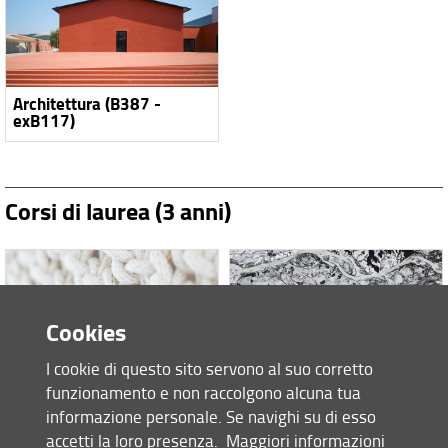
Architettura (B387 -
exB117)
Corsi di laurea (3 anni)
Cookies
I cookie di questo sito servono al suo corretto
funzionamento e non raccolgono alcuna tua
Design tessile e moda
Pianificazione della città,
(V404 - exB246)
del territorio e del
informazione personale. Se navighi su di esso
paesaggio (B317 -
accetti la loro presenza.
Maggiori informazioni
exB016)