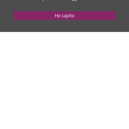
Ho capito
Product, Interior,
Scienze dell'architettura
Communication and Eco-
(B313 - exB008)
social Design (B303 -
exB251)
Corsi di laurea magistrali (2 anni)