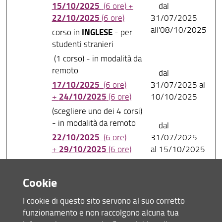
15/10/2025
(6 ore) +
dal
22/10/2025
(6 ore)
31/07/2025
all'08/10/2025
INGLESE
corso in
- per
studenti stranieri
(1 corso) - in modalità da
remoto
dal
17/10/2025
(6 ore)
31/07/2025 al
24/10/2025
+
(6 ore)
10/10/2025
(scegliere uno dei 4 corsi)
- in modalità da remoto
dal
22/10/2025
(6 ore)
31/07/2025
29/10/2025
+
(6 ore)
al 15/10/2025
(scegliere uno dei 2 corsi)
- in modalità da remoto
Cookie
05/11/2025
Novembre
(6 ore)
dal
I cookie di questo sito servono al suo corretto
12/11/2025
+
(6 ore)
31/07/2025 al
funzionamento e non raccolgono alcuna tua
29/10/2025
(scegliere uno dei 5 corsi)