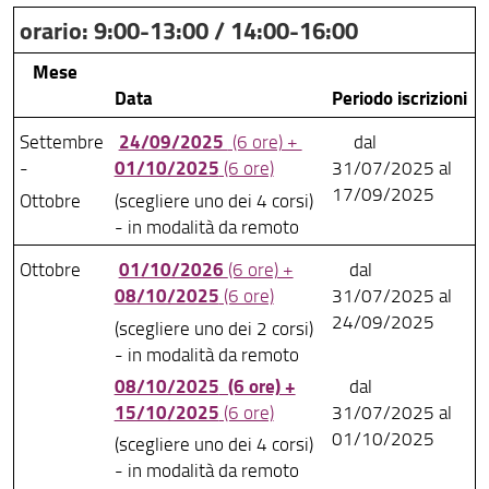
orario: 9:00-13:00 / 14:00-16:00
Formazione sicurezza
Mese
Chi fa cosa
Data
Periodo iscrizioni
Social Network
24/09/2025
Settembre
(6 ore) +
dal
01/10/2025
-
(6 ore)
31/07/2025 al
Segnalazioni e reclami
17/09/2025
Ottobre
(scegliere uno dei 4 corsi)
Inclusione, disabilità e consulenza psicologica
- in modalità da remoto
01/10/2026
Ottobre
(6 ore) +
dal
08/10/2025
(6 ore)
31/07/2025 al
24/09/2025
(scegliere uno dei 2 corsi)
- in modalità da remoto
08/10/2025
(6 ore) +
dal
15/10/2025
(6 ore)
31/07/2025 al
01/10/2025
(scegliere uno dei 4 corsi)
- in modalità da remoto