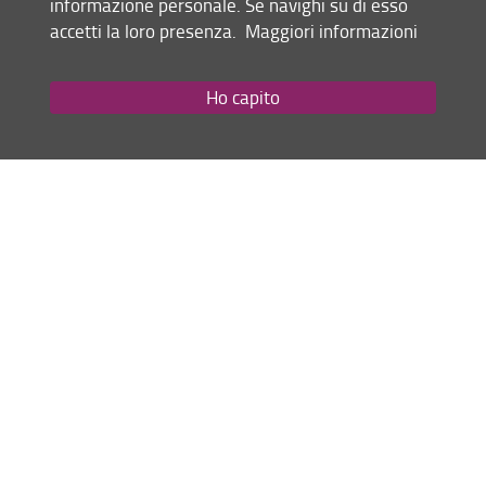
informazione personale. Se navighi su di esso
- in modalità da remoto
accetti la loro presenza.
Maggiori informazioni
12/11/2025
(6 ore)
dal
19/11/2025
+
(6 ore)
31/07/2025 al
Ho capito
05/11/2025
(1 corso) - in modalità da
remoto
14/11/2025
(6 ore)
dal
21/11/2025
+
(6 ore)
31/07/2025 al
07/11/2025
(scegliere uno dei 4 corsi)
- in modalità da remoto
03/12/2025
Dicembre
(6 ore) +
dal
10/12/2025
(6 ore)
31/07/2025 al
26/11/2025
INGLESE
corso in
- per
studenti stranieri
(1 corso) - in modalità da
remoto
dal
10/12/2025
(6 ore)
31/07/2025