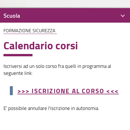
Scuola
FORMAZIONE SICUREZZA
Presentazione
Calendario corsi
Organizzazione
Regolamenti
Iscriversi ad un solo corso fra quelli in programma al
Didattica
seguente link:
Per iscriversi
>>> ISCRIZIONE AL CORSO <<<
OFA
Per laurearsi
E' possibile annullare l'iscrizione in autonomia.
Assicurazione della qualità
Per i docenti