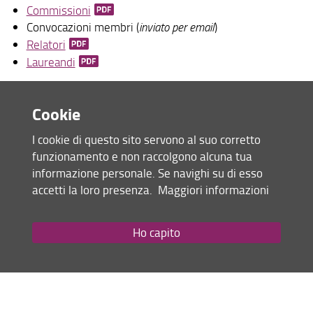
Commissioni
Per iscriversi
Convocazioni membri (
inviato per email
)
Relatori
OFA
Laureandi
Per laurearsi
Cookie
Assicurazione della qualità
Condividi
I cookie di questo sito servono al suo corretto
Per i docenti
ultimo aggiornamento
funzionamento e non raccolgono alcuna tua
Formazione sicurezza
28.06.2022
informazione personale. Se navighi su di esso
accetti la loro presenza.
Maggiori informazioni
Chi fa cosa
Social Network
Mappa del sito
Ho capito
RSS feed
Segnalazioni e reclami
Privacy
Inclusione, disabilità e consulenza psicologica
Note Legali
Accessibilità e usabilità