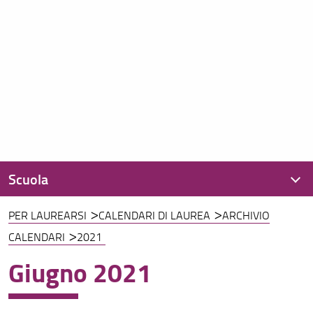
Scuola
PER LAUREARSI
CALENDARI DI LAUREA
ARCHIVIO
Presentazione
CALENDARI
2021
Organizzazione
Giugno 2021
Regolamenti
Didattica