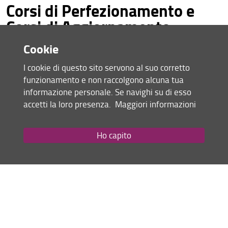
Corsi di Perfezionamento e
Corsi di Aggiornamento
Corsi di studio disattivati
Professionale
Cookie
Corsi di Perfezionamento
Corsi di Aggiornamento
I
ed i
I cookie di questo sito servono al suo corretto
Professionale
rispondono ad esigenze culturali di
funzionamento e non raccolgono alcuna tua
approfondimento in determinati settori di studio o ad
informazione personale. Se navighi su di esso
esigenze di aggiornamento o riqualificazione professionale
accetti la loro presenza.
Maggiori informazioni
e di educazione permanente.
Ho capito
Vai alla pagina di Ateneo
Condividi
ultimo aggiornamento
20.01.2025