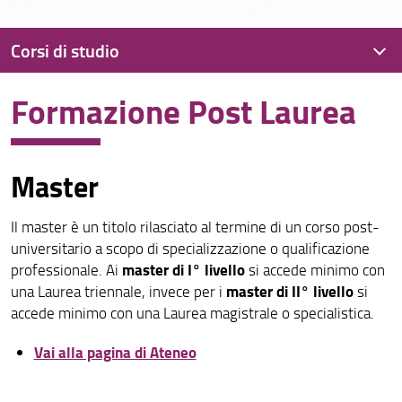
Corsi di studio
Formazione Post Laurea
Corsi di Studio
Lauree Triennali
Master
Lauree Magistrali
Laurea a Ciclo Unico
Il master è un titolo rilasciato al termine di un corso post-
universitario a scopo di specializzazione o qualificazione
Doppio Titolo
master di I° livello
professionale. Ai
si accede minimo con
master di II° livello
Offerta formativa completa
una Laurea triennale, invece per i
si
accede minimo con una Laurea magistrale o specialistica.
Scuola di Specializzazione
Vai alla pagina di Ateneo
Post Laurea
Corsi Singoli